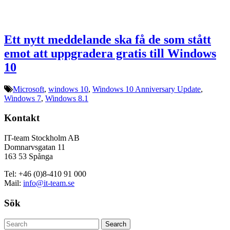
Ett nytt meddelande ska få de som stått
emot att uppgradera gratis till Windows
10
Microsoft
,
windows 10
,
Windows 10 Anniversary Update
,
Windows 7
,
Windows 8.1
Kontakt
IT-team Stockholm AB
Domnarvsgatan 11
163 53 Spånga
Tel: +46 (0)8-410 91 000
Mail:
info@it-team.se
Sök