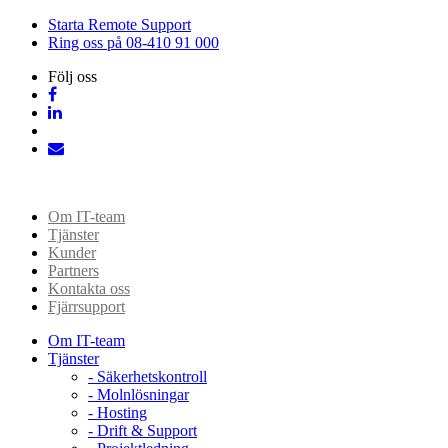
Starta Remote Support
Ring oss på 08-410 91 000
Följ oss
Om IT-team
Tjänster
Kunder
Partners
Kontakta oss
Fjärrsupport
Om IT-team
Tjänster
- Säkerhetskontroll
- Molnlösningar
- Hosting
- Drift & Support