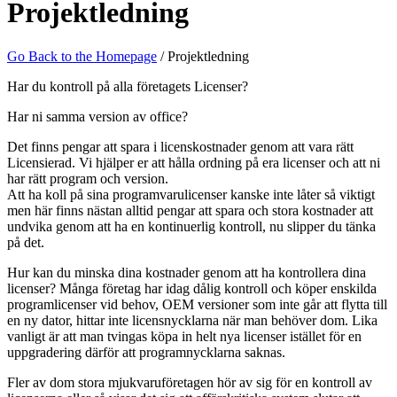
Projektledning
Go Back to the Homepage
/
Projektledning
Har du kontroll på alla företagets Licenser?
Har ni samma version av office?
Det finns pengar att spara i licenskostnader genom att vara rätt
Licensierad. Vi hjälper er att hålla ordning på era licenser och att ni
har rätt program och version.
Att ha koll på sina programvarulicenser kanske inte låter så viktigt
men här finns nästan alltid pengar att spara och stora kostnader att
undvika genom att ha en kontinuerlig kontroll, nu slipper du tänka
på det.
Hur kan du minska dina kostnader genom att ha kontrollera dina
licenser? Många företag har idag dålig kontroll och köper enskilda
programlicenser vid behov, OEM versioner som inte går att flytta till
en ny dator, hittar inte licensnycklarna när man behöver dom. Lika
vanligt är att man tvingas köpa in helt nya licenser istället för en
uppgradering därför att programnycklarna saknas.
Fler av dom stora mjukvaruföretagen hör av sig för en kontroll av