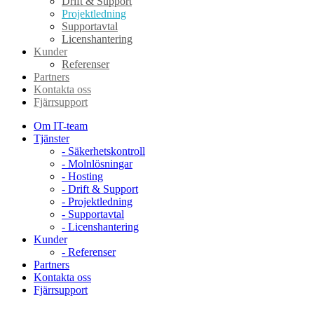
Drift & Support
Projektledning
Supportavtal
Licenshantering
Kunder
Referenser
Partners
Kontakta oss
Fjärrsupport
Om IT-team
Tjänster
- Säkerhetskontroll
- Molnlösningar
- Hosting
- Drift & Support
- Projektledning
- Supportavtal
- Licenshantering
Kunder
- Referenser
Partners
Kontakta oss
Fjärrsupport