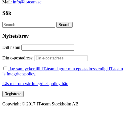
Mail:
info@it-team.se
Sök
Nyhetsbrev
Ditt namn
Din e-postadress:
Jag samtycker till IT-team lagrar min epostadress enligt IT-team
´s Integritetspolicy.
Läs mer om vår Integritetspolicy här.
Copyright © 2017 IT-team Stockholm AB