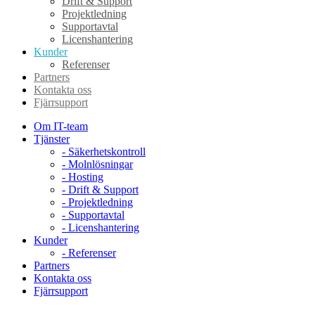
Drift & Support
Projektledning
Supportavtal
Licenshantering
Kunder
Referenser
Partners
Kontakta oss
Fjärrsupport
Om IT-team
Tjänster
- Säkerhetskontroll
- Molnlösningar
- Hosting
- Drift & Support
- Projektledning
- Supportavtal
- Licenshantering
Kunder
- Referenser
Partners
Kontakta oss
Fjärrsupport