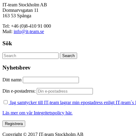
IT-team Stockholm AB
Domnarvsgatan 11
163 53 Spånga
Tel: +46 (0)8-410 91 000
Mail:
info@it-team.se
Sök
Nyhetsbrev
Ditt namn
Din e-postadress:
Jag samtycker till IT-team lagrar min epostadress enligt IT-team´s I
Läs mer om vår Integritetspolicy här.
Copyright © 2017 IT-team Stockholm AB