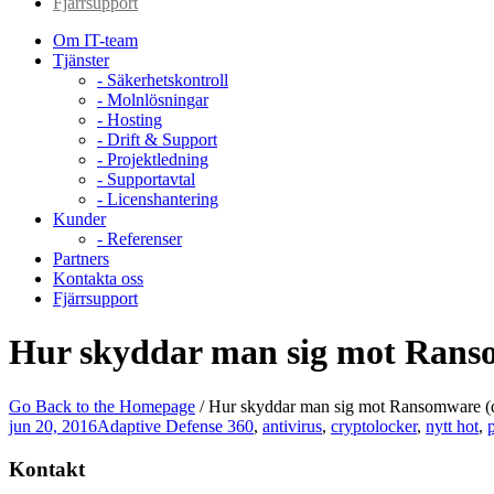
Fjärrsupport
Om IT-team
Tjänster
- Säkerhetskontroll
- Molnlösningar
- Hosting
- Drift & Support
- Projektledning
- Supportavtal
- Licenshantering
Kunder
- Referenser
Partners
Kontakta oss
Fjärrsupport
Hur skyddar man sig mot Ranso
Go Back to the Homepage
/
Hur skyddar man sig mot Ransomware (d
jun 20, 2016
Adaptive Defense 360
,
antivirus
,
cryptolocker
,
nytt hot
,
Kontakt