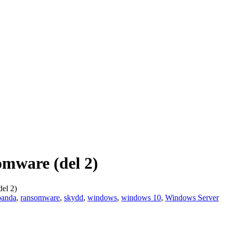
mware (del 2)
el 2)
panda
,
ransomware
,
skydd
,
windows
,
windows 10
,
Windows Server